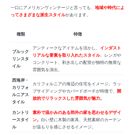
一口にアメリカンヴィンテージと言っても、
地域や時代によ
ってさまざまな派生スタイル
があります。
種類
特徴
アンティークなアイテムを活かし、
インダスト
ブルック
リアルな要素を取り入れたスタイル
。レンガや
リンスタ
コンクリート、剥き出しの配管が独特の無骨な
イル
雰囲気を演出。
西海岸・
カリフォルニアの海辺の住宅をイメージ。ラッ
カリフォ
プサイディングやカバードポーチが特徴で、
開
ルニアス
放的でリラックスした雰囲気が魅力。
タイル
カントリ
素朴で温かみのある郊外の家を思わせるデザイ
ースタイ
ン。
白い壁に木製の家具、天然素材のカーテン
ル
が温もりを感じさせるイメージ。