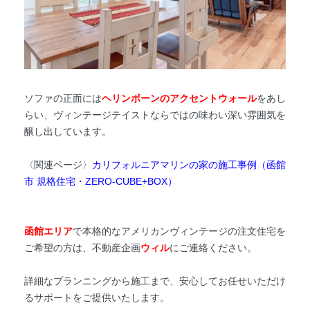
ソファの正面には
ヘリンボーンのアクセントウォール
をあし
らい、ヴィンテージテイストならではの味わい深い雰囲気を
醸し出しています。
〈関連ページ〉
カリフォルニアマリンの家の施工事例（函館
市 規格住宅・ZERO-CUBE+BOX）
函館エリア
で本格的なアメリカンヴィンテージの注文住宅を
ご希望の方は、不動産企画
ウィル
にご連絡ください。
詳細なプランニングから施工まで、安心してお任せいただけ
るサポートをご提供いたします。