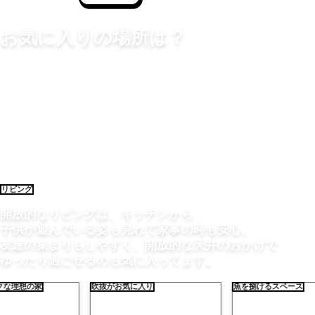
お気に入りの場所は？
リビング
開放的なリビングは、キッチンから
子供が遊んでいる姿も見れて家事の時も安心。
友達の集まりもしやすく、開放的な天井のおかげで
ゆったり過ごせるのも気に入ってます。
ジックな理想の家
吹抜がお気に入り
魚を捌けるスペー