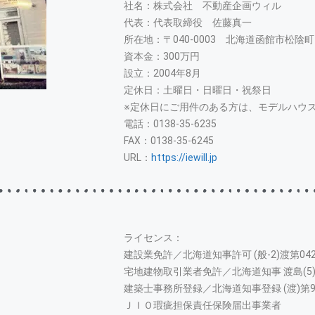
社名：株式会社 不動産企画ウィル
代表：代表取締役 佐藤真一
所在地：〒040-0003 北海道函館市松陰町1
資本金：300万円
設立：2004年8月
定休日：土曜日・日曜日・祝祭日
※定休日にご用件のある方は、モデルハウ
電話：0138-35-6235
FAX：0138-35-6245
URL：
https://iewill.jp
ライセンス：
建設業免許／北海道知事許可 (般-2)渡第042
宅地建物取引業者免許／北海道知事 渡島(5)
建築士事務所登録／北海道知事登録 (渡)第9
ＪＩＯ瑕疵担保責任保険届出事業者