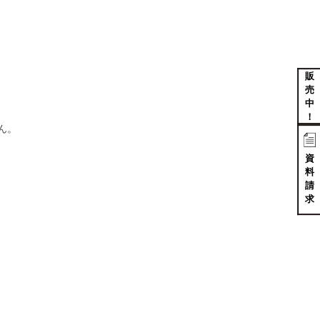
販
売
中
！
ん。
資
料
請
求