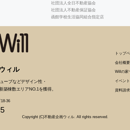
社団法人全日不動産協会
社団法人不動産保証協会
函館学校生活協同組合指定店
トップペ
会社概要
画ウィル
Willの
イベント
ューブなどデザイン性・
新築棟数エリアNO.1を獲得。
資料請求
8-36
35
Copyright (C)不動産企画ウィル. All rights reserved.