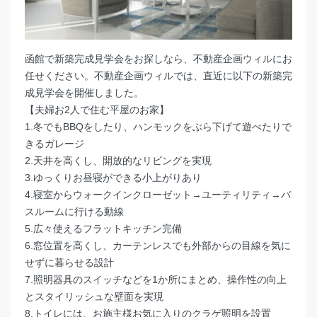
函館で新築完成見学会をお探しなら、不動産企画ウィルにお
任せください。不動産企画ウィルでは、直近に以下の新築完
成見学会を開催しました。
【夫婦お2人で住む平屋のお家】
1.冬でもBBQをしたり、ハンモックをぶら下げて遊べたりで
きるガレージ
2.天井を高くし、開放的なリビングを実現
3.ゆっくりお昼寝ができる小上がりあり
4.寝室からウォークインクローゼット→ユーティリティ→バ
スルームに行ける動線
5.広々使えるフラットキッチン完備
6.窓位置を高くし、カーテンレスでも外部からの目線を気に
せずに暮らせる設計
7.照明器具のスイッチなどを1か所にまとめ、操作性の向上
とスタイリッシュな壁面を実現
8.トイレには、お施主様お気に入りのクラゲ照明を設置