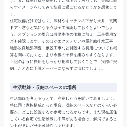
す。また標準仕様を採用している場合であっても、実際に暮
らすイメージをしてみて快適に過ごせるかどうかを想像しま
す。
住宅設備だけではなく、床材やキッチンの下がり天井、玄関
ドア・窓など気になる点は全て確認しておくとよいでしょ
う。オプションの場合は設備本体の価格に加え、工事費用な
ども確認します。そのほかエクステリアや屋外給排水工事・
地盤改良地盤調査・仮設工事など付随する費用についても概
算を聞いておくと、より今後の予算を組みやすくなります。
上記のように費用をしっかり把握しておくことで、実際に契
約したときに予算オーバーにならずに済むでしょう。
生活動線・収納スペースの場所
生活動線を考えるうえで、注意した点を聞いてみましょう。
特に同じ家族構成だった場合、収納スペースがどのくらい必
要か、どこに設置するか参考になるからです。また現在居住
している自宅で生活動線に不満がある場合は、解消できるヒ
ントが見いだせる可能性もあります。