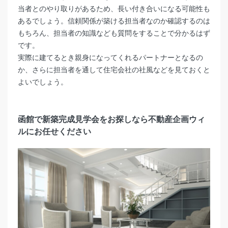
当者とのやり取りがあるため、長い付き合いになる可能性も
あるでしょう。信頼関係が築ける担当者なのか確認するのは
もちろん、担当者の知識なども質問をすることで分かるはず
です。
実際に建てるとき親身になってくれるパートナーとなるの
か、さらに担当者を通して住宅会社の社風などを見ておくと
よいでしょう。
函館で新築完成見学会
をお
探し
なら
不動産企画ウィ
ル
にお
任せ
ください