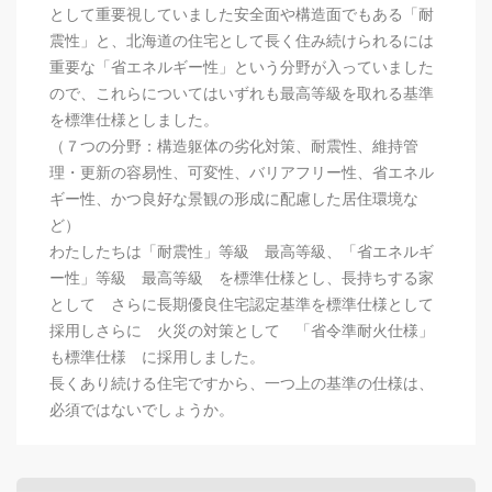
として重要視していました安全面や構造面でもある「耐
震性」と、北海道の住宅として長く住み続けられるには
重要な「省エネルギー性」という分野が入っていました
ので、これらについてはいずれも最高等級を取れる基準
を標準仕様としました。
（７つの分野：構造躯体の劣化対策、耐震性、維持管
理・更新の容易性、可変性、バリアフリー性、省エネル
ギー性、かつ良好な景観の形成に配慮した居住環境な
ど）
わたしたちは「耐震性」等級 最高等級、「省エネルギ
ー性」等級 最高等級 を標準仕様とし、長持ちする家
として さらに長期優良住宅認定基準を標準仕様として
採用しさらに 火災の対策として 「省令準耐火仕様」
も標準仕様 に採用しました。
長くあり続ける住宅ですから、一つ上の基準の仕様は、
必須ではないでしょうか。