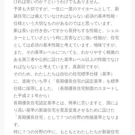
ければ良いのか？というわけでもありません。
予算も大切ですが、一生に一度のマイホームとして、新
築住宅には備えていなければならない必須の基本性能・
仕様という大切なものがあるのではと思っています。
家は長いお付き合いですから長持ちする性能と、シェル
ターとしていざという時に災害などに強い性能が、住宅
としては必須の基本性能と考えています。地味ですが。
また、その基準レベルについても、わかりやすく根拠の
ある第三者や公的に設けた基準レベル以上の性能でなけ
ればならないと考えています。真面目ですが。
そのため、わたしたちは自社の住宅標準仕様（基準）
に、道南でいち早く「長期優良住宅の認定基準」を標準
仕様に採用しました。（長期優良住宅制度のスタートし
た平成２１年から）
長期優良住宅認定基準とは、簡単に言いますと、国によ
り高い基準の新築住宅を普及促進させるために設けた
「長期優良住宅」として７つの分野の性能基準となりま
す。
特に７つの分野の中に、もともとわたしたちが新築住宅