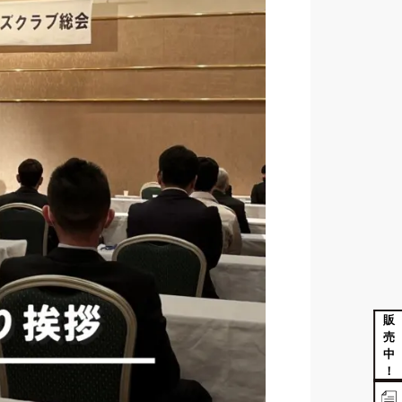
販
売
中
！