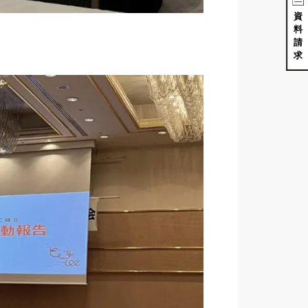
資
料
請
求