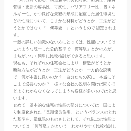
管理・更新の容易性、可変性、バリアフリー性、省エネ
ルギー性、かつ良好な景観の形成に配慮した居住環境な
どの性能について、こまかな材料がどうとか、工法がど
うとかではなく『 何等級 』というもので 認定されま
す。
一般の詳しい知識のない方にとっては、性能については
このような統一した公的基準で「何等級」とかの方が、
まちがいなく簡単に比較検討ができると思います。
現在も、それぞれの住宅会社により 構造がどうとか
断熱方法がどうとか 工法がどうとか 一方的な説明
で 何が本当に良いのか？ 自分たちの家に 本当にそ
こまで必要なのか？ 様々な会社の説明を聞けば聞くほ
どよくわからなくなってしまうお客様が多い のではと思
います。
せめて 基本的な住宅の性能の部分については 国によ
り制度化された「長期優良住宅」 というバランスのとれ
た基準を、最低限のものさしとして、それ以上の性能に
ついては 「何等級」かという わかりやすく比較検討し