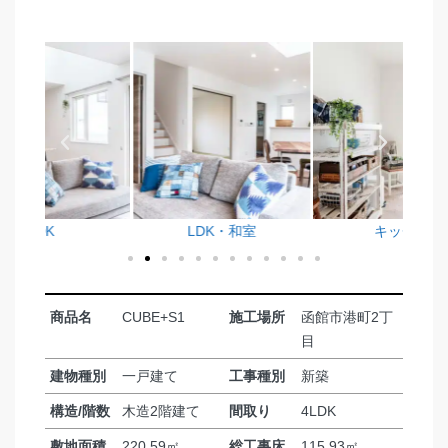
LDK・和室
キッチン
洗面
商品名
CUBE+S1
施工場所
函館市港町2丁
目
建物種別
一戸建て
工事種別
新築
構造/階数
木造2階建て
間取り
4LDK
敷地面積
220.59㎡
総工事床
115.93㎡