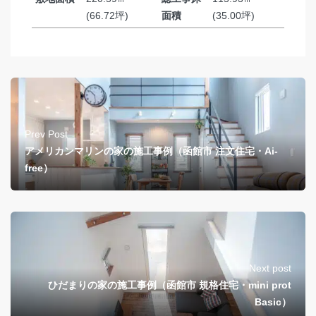
(66.72坪)
面積
(35.00坪)
Prev Post
アメリカンマリンの家の施工事例（函館市 注文住宅・Ai-
free）
Next post
ひだまりの家の施工事例（函館市 規格住宅・mini prot
Basic）