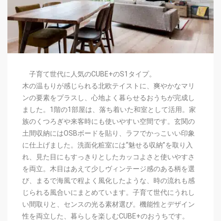
子育て世代に人気のCUBE+のS1タイプ。
木の温もりが感じられる北欧テイストに、爽やかなマリ
ンの要素をプラスし、心地よく暮らせるおうちが完成し
ました。1階の1部屋は、落ち着いた和室として活用。家
族のくつろぎや来客時にも使いやすい空間です。玄関の
土間収納にはOSBボードを貼り、ラフでかっこいい印象
に仕上げました。洗面化粧室には“魅せる収納”を取り入
れ、見た目にもすっきりとしたカッコよさと使いやすさ
を両立。木目はあえて少しヴィンテージ感のある柄を選
び、まるで海風で程よく風化したような、時の流れも感
じられる風合いにまとめています。子育て世代にうれし
い間取りと、センスの光る素材選び。機能性とデザイン
性を両立した、暮らしを楽しむCUBE+のおうちです。