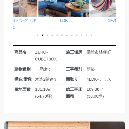
グ・洋
LDK
1F洋室1
商品名
ZERO-
施工場所
函館市桔梗町
CUBE+BOX
建物種別
一戸建て
工事種別
新築
構造/階数
木造2階建て
間取り
4LDK+テラス
敷地面積
181.10㎡
総工事床
109.30㎡
(54.78坪)
面積
(33.00坪)