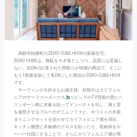
函館市桔梗町のZERO-CUBE+BOXの新築住宅。
ZERO-CUBEは、無駄をそぎ落としつつ、品質には妥協し
ない、3LDKの計算された間取りが特徴の商品で、そこに
もう1部屋追加して4LDKにした商品がZERO-CUBE+BOX
です。
サーフィンが大好きなお施主様、目指すはカリフォル
ニアのサーファーズハウス
リビングのTV背面の壁にヘ
リンボーン柄に木板を貼ってインパクトを出し、海と雲
を連想させるブルーのデニムソファと、
ホワイトの木製
ダイニングセットを合わせて
カリフォルニア感を演出。
キッチン腰壁に木板柄のクロスを貼ったり、収納扉をル
ーバー仕様にすることで、
さらにカリフォルニア感が増