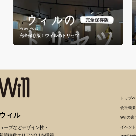
Prev Post
完全保存版！ウィルのトリセツ
トップペ
会社概要
画ウィル
Willの
イベント
ューブなどデザイン性・
新築棟数エリアNO.1を獲得。