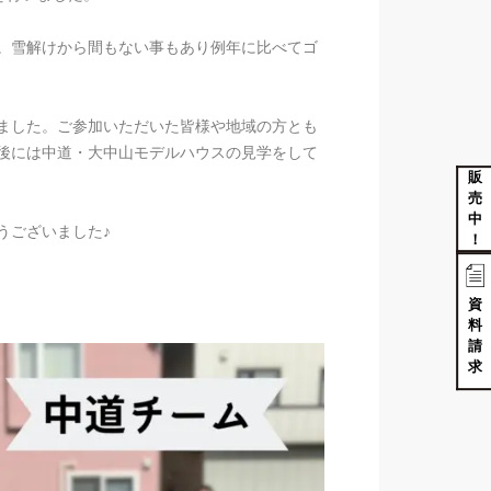
。雪解けから間もない事もあり例年に比べてゴ
ました。ご参加いただいた皆様や地域の方とも
後には中道・大中山モデルハウスの見学をして
販
売
中
うございました♪
！
資
料
請
求