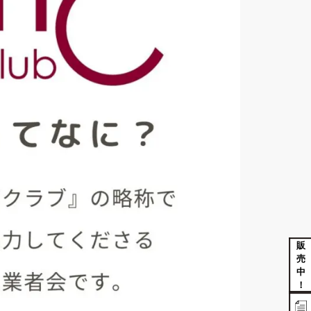
販
売
中
！