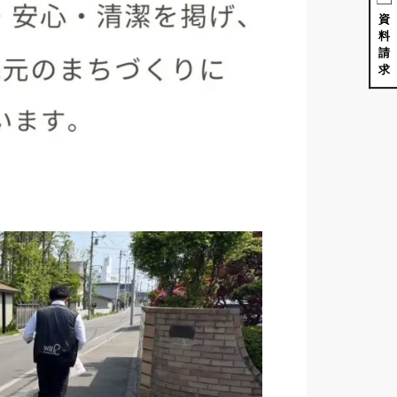
資
料
請
求