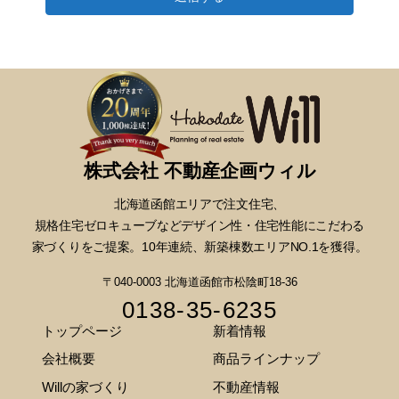
関連する法令を順守致します。
個人情報の取得
当社は、個人情報の取り扱いについて、利用目的を
で明確かつ特定した上で、インターネット上の問い
合わせ及び電話等の口頭などの媒体・方法により、
適正で公正な手段を用いて取得致します。
株式会社 不動産企画ウィル
個人情報の利用及び提供
北海道函館エリアで注文住宅、
当社は、保有する個人情報に関してその管理と保護
規格住宅ゼロキューブなどデザイン性・
住宅性能にこだわる
を厳正に行い、当社からのDM発送、メールマガジ
家づくりをご提案。10年連続、新築棟数エリアNO.1を獲得。
ンの配信、CSの分析・推進に関わるお知らせやご
案内の範囲で利用させて頂きます。これらの利用と
〒040-0003 北海道函館市松陰町18-36
提供においては法令に基づく場合を除き、本人の同
0138-35-6235
意を得た目的の範囲内に限定して利用いたします。
トップページ
新着情報
個人情報の利用範囲
会社概要
商品ラインナップ
当社は、取得した個人情報について、下記の項目に
Willの家づくり
不動産情報
おいて利用させていただきます。また以下の項目に