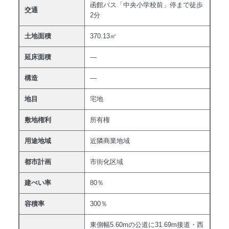
函館バス「中央小学校前」停まで徒歩
交通
2分
土地面積
370.13㎡
延床面積
―
構造
―
地目
宅地
敷地権利
所有権
用途地域
近隣商業地域
都市計画
市街化区域
建ぺい率
80％
容積率
300％
東側幅5.60mの公道に31.69m接道・西