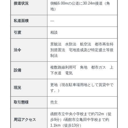
接道状況
側幅6.00mの公道に30.24m接道（角
地）
私道面積
―
引渡
相談
景観法 水防法 航空法 都市再生特
法令
別措置法 宅地造成及び特定盛土等規
制法
複数路線利用可 角地 都市ガス 上
設備
下水道 電気
更地（現在駐車場用地として賃貸中で
現況
す。）
取引態様
売主
函館市立中央小学校まで約712m（徒
周辺アクセス
歩9分）/函館市立亀田中学校まで約
1.1km（徒歩13分）