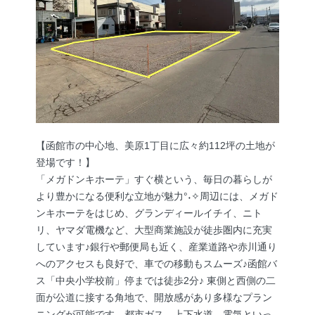
【函館市の中心地、美原1丁目に広々約112坪の土地が
登場です！】
「メガドンキホーテ」すぐ横という、毎日の暮らしが
より豊かになる便利な立地が魅力°˖✧周辺には、メガド
ンキホーテをはじめ、グランディールイチイ、ニト
リ、ヤマダ電機など、大型商業施設が徒歩圏内に充実
しています♪銀行や郵便局も近く、産業道路や赤川通り
へのアクセスも良好で、車での移動もスムーズ♪函館バ
ス「中央小学校前」停までは徒歩2分♪ 東側と西側の二
面が公道に接する角地で、開放感があり多様なプラン
ニングが可能です。都市ガス、上下水道、電気といっ