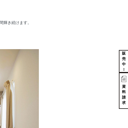
時間輝き続けます。
販
売
中
！
資
料
請
求