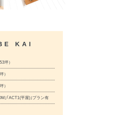
BE KAI
.53坪）
03坪）
50坪）
OM｣｢ACT1(平屋)｣プラン有