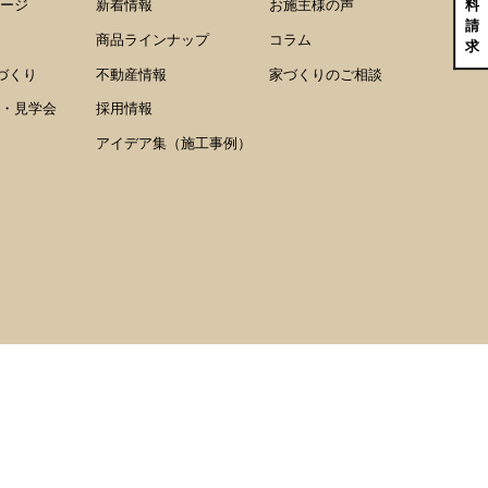
料
ージ
新着情報
お施主様の声
請
商品ラインナップ
コラム
求
家づくり
不動産情報
家づくりのご相談
・見学会
採用情報
アイデア集（施工事例）