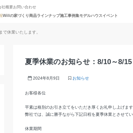
会社概要
お問い合わせ
報
Willの家づくり
商品ラインナップ
施工事例集
モデルハウス
イベント
15まで休業いたします。
夏季休業のお知らせ：8/10～8/
2024年8月9日
お知らせ
お客様各位
平素は格別のお引き立てをいただき厚くお礼申し上げます
弊社では、誠に勝手ながら下記日程を夏季休業とさせてい
休業期間