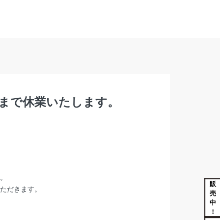
15まで休業いたします。
。
販
ただきます。
売
中
！