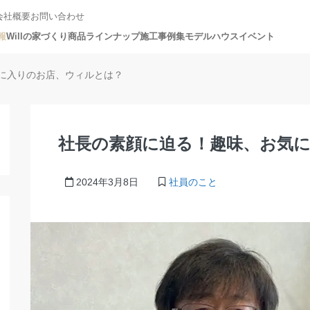
会社概要
お問い合わせ
報
Willの家づくり
商品ラインナップ
施工事例集
モデルハウス
イベント
に入りのお店、ウィルとは？
社長の素顔に迫る！趣味、お気
2024年3月8日
社員のこと