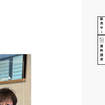
販
売
中
！
資
料
請
求