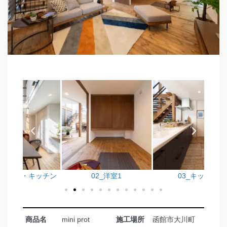
ッチン
02_洋室1
03_キッチン
商品名
mini prot
施工場所
函館市大川町