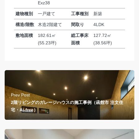
Exz38
建物種別
一戸建て
工事種別
新築
構造/階数
木造2階建て
間取り
4LDK
敷地面積
182.61㎡
総工事床
127.72㎡
(55.23坪)
面積
(38.56坪)
Prev Post
2階リビングのガレージハウスの施工事例（函館市 注文住
宅・Ai-free）