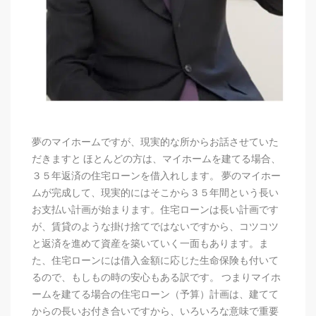
夢のマイホームですが、現実的な所からお話させていた
だきますと ほとんどの方は、マイホームを建てる場合、
３５年返済の住宅ローンを借入れします。 夢のマイホー
ムが完成して、現実的にはそこから３５年間という長い
お支払い計画が始まります。住宅ローンは長い計画です
が、賃貸のような掛け捨てではないですから、コツコツ
と返済を進めて資産を築いていく一面もあります。ま
た、住宅ローンには借入金額に応じた生命保険も付いて
るので、もしもの時の安心もある訳です。 つまりマイホ
ームを建てる場合の住宅ローン（予算）計画は、建てて
からの長いお付き合いですから、いろいろな意味で重要