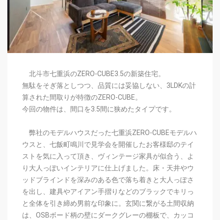
北斗市七重浜のZERO-CUBE3.5の新築住宅。
無駄をそぎ落としつつ、品質には妥協しない、3LDKの計
算された間取りが特徴のZERO-CUBE。
今回の物件は、間口を3.5間に狭めたタイプです。
弊社のモデルハウスだった七重浜ZERO-CUBEモデルハ
ウスと、七飯町鳴川で見学会を開催したお客様邸のテイ
ストを気に入って頂き、ヴィンテージ家具が似合う、よ
り大人っぽいインテリアに仕上げました。
床・天井やウ
ッドブラインドを深みのある色で落ち着きと大人っぽさ
を出し、建具やアイアン手摺りなどのブラックでキリっ
と全体を引き締め男前な印象に。
玄関に繋がる土間収納
は、OSBボード柄の壁にダークグレーの棚板で、カッコ