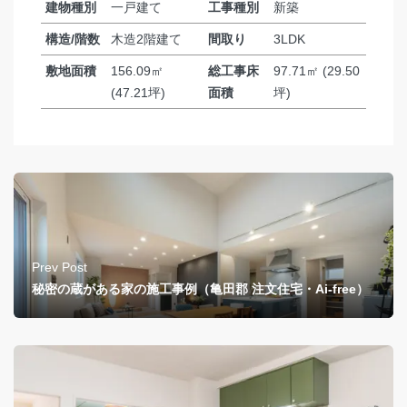
建物種別
一戸建て
工事種別
新築
構造/階数
木造2階建て
間取り
3LDK
敷地面積
156.09㎡
総工事床
97.71㎡ (29.50
(47.21坪)
面積
坪)
Prev Post
秘密の蔵がある家の施工事例（亀田郡 注文住宅・Ai-free）