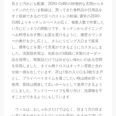
良さと汚れにも配慮。
ZERO-CUBEの特徴的な玄関からキ
ッチンのただいま動線は、買ってきた食料品や日用品を
すぐ収納できるので日々のストレス軽減♪ 通常の
ZERO-
CUBEよりキッチンスペースが広く、複数人数で作業した
い方にピッタリの間取りです。
キッチンからダイニング
へお料理を出す際にお皿を置けるように、腰壁カウンタ
ーの奥行を少し広くし、さらにリビング入口まで延長
し、携帯などを置いて充電ができるようにカスタムしま
した。
洗面脱衣室は、化粧台の3面鏡に木製のオーダー
品を採用し、既製品だけでは出せない味わいのある空間
を目指しました。
タイル柄クロスはキッチン背面と合わ
せ統一感を出しています。
2Fは1室の入り口を3枚引き戸
とし、プライベートタイムを過ごしたい時は締め切って
使用、普段は開放して広いホールとして使用できるよう
にしました。ランドリーパイプを取り付け、洗濯物を干
すことができるようにもしています。
ウィルは、おしゃれさだけではなく、住まう方の住ま
い方に合わせたおうちづくりのお手伝いをさせて頂いて