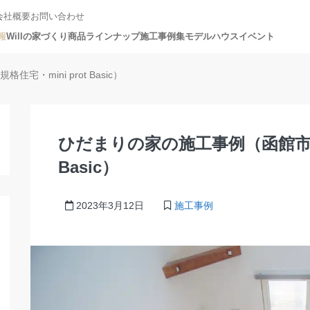
会社概要
お問い合わせ
報
Willの家づくり
商品ラインナップ
施工事例集
モデルハウス
イベント
・mini prot Basic）
ひだまりの家の施工事例（函館市 規格
Basic）
2023年3月12日
施工事例