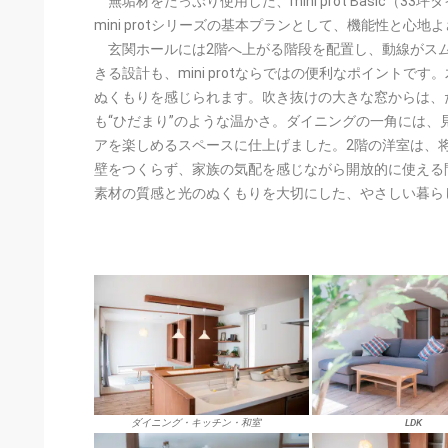
無垢材をたっぷり使用した、mini prot Basic（33坪
mini protシリーズの基本プランとして、機能性と心
玄関ホールには2階へ上がる階段を配置し、動線がス
きる設計も、mini protならではの便利なポイント
ぬくもりを感じられます。吹き抜けの大きな窓からは、
も“ひだまり”のような温かさ。ダイニングの一角には
アを楽しめるスペースに仕上げました。2階の洋室は、
壁をつくらず、家族の気配を感じながら開放的に使える
素材の質感と光のぬくもりを大切にした、やさしい暮ら
ダイニング・キッチン・和室
LDK