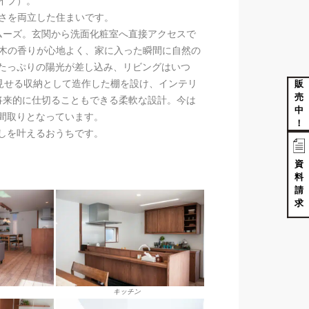
タイプ）。
地よさを両立した住まいです。
ムーズ。玄関から洗面化粧室へ直接アクセスで
です。木の香りが心地よく、家に入った瞬間に自然の
たっぷりの陽光が差し込み、リビングはいつ
、見せる収納として造作した棚を設け、インテリ
販
売
将来的に仕切ることもできる柔軟な設計。今は
中
間取りとなっています。
！
しを叶えるおうちです。
資
料
請
求
キッチン