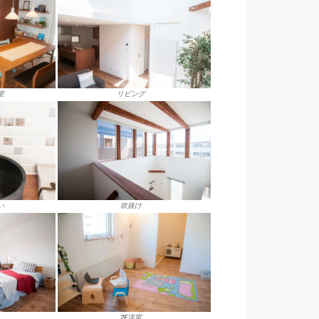
室
リビング
い
吹抜け
2F洋室