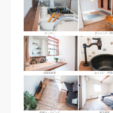
キッチン
ダイニング・和
洗面化粧室
おトイレ・手洗
吹抜け・リビング
2F主寝室