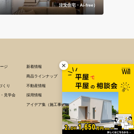
注文住宅・Ai-free）
ージ
新着情報
お施主様の声
商品ラインナップ
コラム
家づくり
不動産情報
家づくりのご相談
・見学会
採用情報
アイデア集（施工事例）