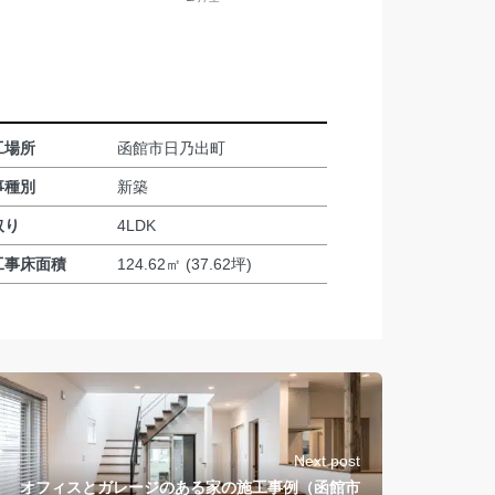
工場所
函館市日乃出町
事種別
新築
取り
4LDK
工事床面積
124.62㎡ (37.62坪)
Next post
オフィスとガレージのある家の施工事例（函館市