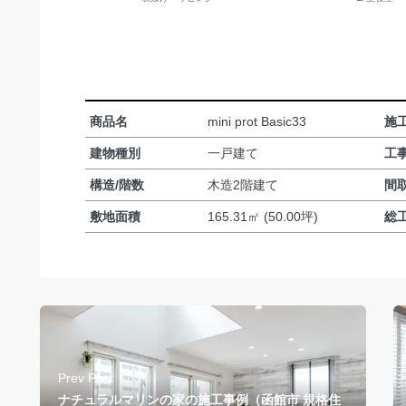
商品名
mini prot Basic33
施
建物種別
一戸建て
工
構造/階数
木造2階建て
間
敷地面積
165.31㎡ (50.00坪)
総
Prev Post
ナチュラルマリンの家の施工事例（函館市 規格住